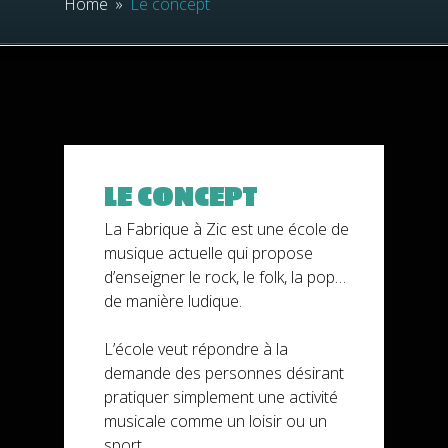
Home
»
Le concept
LE CONCEPT
La Fabrique à Zic est une école de
musique actuelle qui propose
d’enseigner le rock, le folk, la pop…
de manière ludique.
L’école veut répondre à la
demande des personnes désirant
pratiquer simplement une activité
musicale comme un loisir ou un
sport.